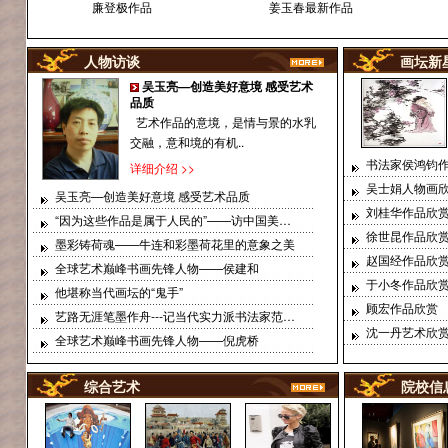
廉登极作品
姜玉春最新作品
人物访谈
画坛新
吴玉亮—创造美好意境 感受艺术
王东
贾雨
薛宣林画家简介
张铁建
王本昌
个人简
品质
艺术作品的意境，是情与景的水乳
交融，意和境的有机..
书法家侯鸿钧
详细介绍 >>
吴士娟人物画
吴玉亮—创造美好意境 感受艺术品质
刘桂华作品欣
犁夫 李金保
李振淑
朱秀坤
陈明
张卫国
刘德超
“因为这些作品是属于人民的”——访中国美术馆研究员梁江
徐世昆作品欣
墨彩铸荷魂——牛连和彩墨荷花里的意象之美
赵国经作品欣
全球艺术巅峰书画先锋人物——侯建和
于小冬作品欣
他堪称当代画坛的“鬼手”
顾宏作品欣赏
艺路无涯笔墨作舟---记当代实力派书法家范忆九
沈一丹艺术欣
王东帝
张书
赵河
石安祥
姜玉春
杜占存
全球艺术巅峰书画先锋人物——倪虎桥
综合艺术
院校信