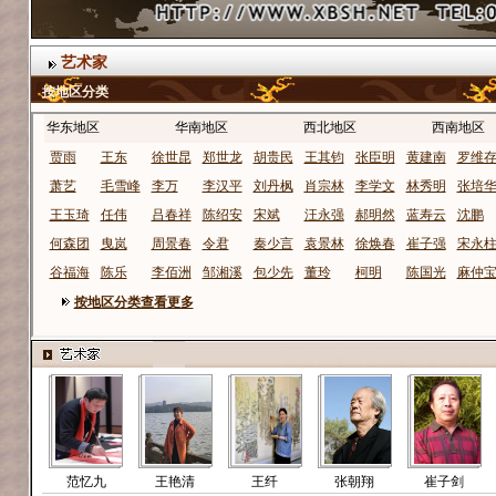
艺术家
王东帝
张书
赵河
石安祥
姜玉春
杜占存
按地区分类
刘琳
满云林
魏敬杰
李沐峰
傅爱国
虞卫毅
史治科
杨林兴
邹湘溪
刘健
杨明光
戚好生
戴培仁
王少年
张东升
张昌菊
胡志新
唐成泉
范忆九
王艳清
王纤
张朝翔
崔子剑