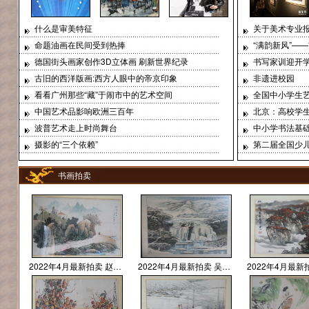
刘琳
满云林
魏敬杰
李沐峰
傅爱国
虞卫毅
什么是审美特征
关于美术专业
命题油画在民间受到热捧
德国街头画家创作3D立体画 刷新世界纪录
书写家训迎开
古旧的西洋版画:西方人眼中的帝京印象
非遗进校园
史治科
杨林兴
邹湘溪
刘健
杨明光
戚好生
看看广州那些“藏”于闹市中的艺术空间
中国艺术品影响欧洲三百年
北京：高校学生
波普艺术走上时尚舞台
中小学书法基
摄影的“三个依赖”
第二届全国少
戴培仁
王少年
张东升
张昌菊
胡志新
唐成泉
书画拍卖
王本杰
方正掌
杜中良
李玉凤
董玲
任书贤
2022年4月最新拍卖 赵克俭 作品价格 2200元
2022年4月最新拍卖 吴鸿鹏 作品价格 12000元