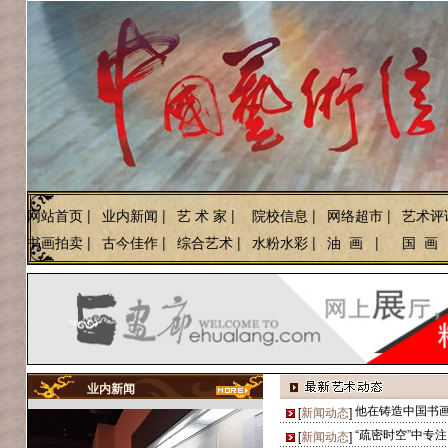
网站首页
|
业内新闻
|
艺 术 家
|
院校信息
|
网络超市
|
艺术评
书画拍卖
|
古今佳作
|
综合艺术
|
水粉水彩
|
油 画
|
国 画
业内新闻
[
新闻动态
]
“疏密时空”中专
[
新闻动态
]