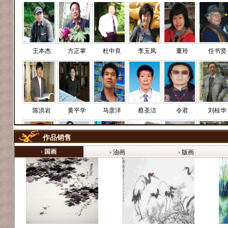
王本杰
方正掌
杜中良
李玉凤
董玲
任书贤
陈洪岩
黄平学
马彦洋
蔡圣洁
令君
刘桂华
作品销售
国画
油画
版画
吴士娟
张耀明
王少农
柳春雷
刘持永
朱建东
姜国华
曹云
陈光林
刘杰
汪永强
谷福海