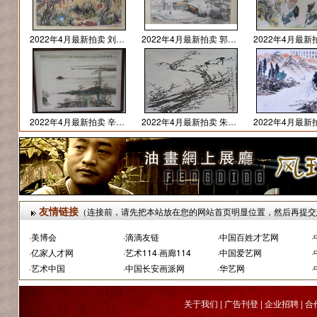
陈洪岩
黄平学
马彦洋
蔡圣洁
令君
刘桂华
2022年4月最新拍卖 刘桂华 作品价格6000
2022年4月最新拍卖 郭德亮 作品价格8000
2022年4月最新拍卖 辛恒作品3000元
2022年4月最新拍卖 朱安平作品2000元（已卖）
友情链接
（连接前，请先把本站放在您的网站首页明显位置，然后再提交
·
美博会
·
滴滴友链
·
中国百姓才艺网
·
·
亿家人才网
·
艺术114·画廊114
·
中国爱艺网
·
·
艺术中国
·
中国长安画派网
·
华艺网
·
关于我们
|
广告刊登
|
企业招聘
|
合