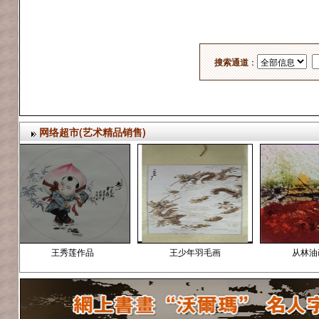
吴士娟
张耀明
王少农
柳春雷
刘持永
朱建东
搜索通道
：
姜国华
曹云
陈光林
刘杰
汪永强
谷福海
网络超市(艺术精品销售)
王东
贾雨
薛宣林画家简介
张铁建
王本昌
个人简
王秀莲作品
王少年羽毛画
从林油画作品
犁夫 李金保
李振淑
朱秀坤
陈明
张卫国
刘德超